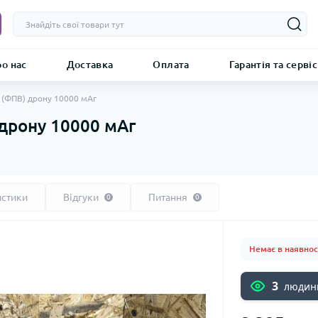
о нас
Доставка
Оплата
Гарантія та сервіс
 (ФПВ) дрону 10000 мАг
дрону 10000 мАг
истики
Відгуки
Питання
0
0
Немає в наявнос
3
людини