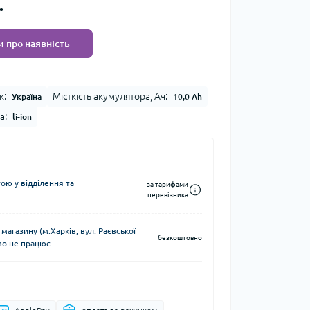
.
 про наявність
к:
Місткість акумулятора, Ач:
Україна
10,0 Аh
а:
li-ion
ю у відділення та
за тарифами
перевізника
 магазину (м.Харків, вул. Раєвської
безкоштовно
во не працює