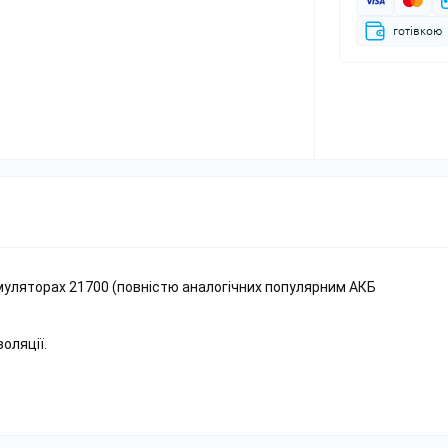
готівкою
муляторах 21700 (повністю аналогічних популярним АКБ
золяції.