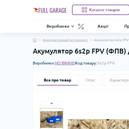
Каталог товарів
Виробники
Акції
Пр
Акумуляторний інструмент
Акумулятор 6s2p FPV
Акумулятор 6s2p FPV (ФПВ) 
Виробники
NO BRAND
Код товару:
6s2p FPV
Все про товар
Опис
Характер