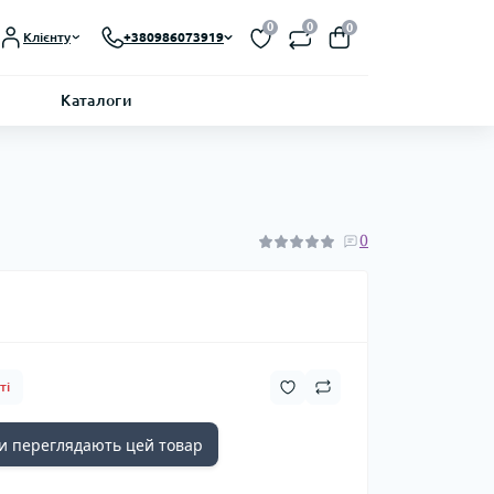
0
0
0
Клієнту
+380986073919
Каталоги
0
ті
 переглядають цей товар