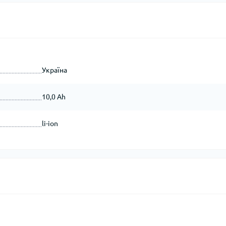
Україна
10,0 Аh
li-ion