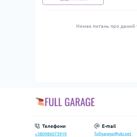
Немає питань про даний т
Телефони
E-mail
fullgarage@ukr.net
+380986073919