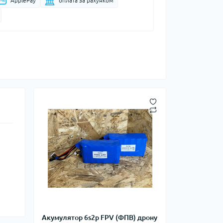
ApplePay
оплата за рахунком
Акумулятор 6s2p FPV (ФПВ) дрону