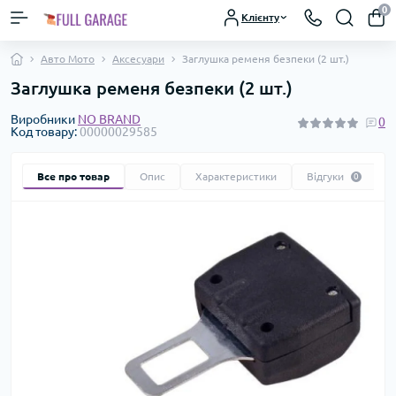
0
Клієнту
Авто Мото
Аксесуари
Заглушка ременя безпеки (2 шт.)
Заглушка ременя безпеки (2 шт.)
Виробники
NO BRAND
0
Код товару:
00000029585
Все про товар
Опис
Характеристики
Відгуки
0