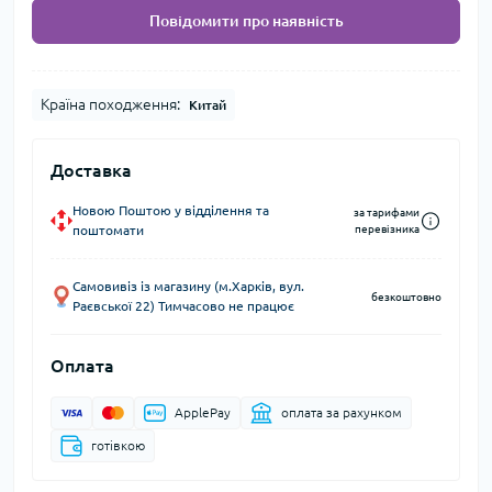
Повідомити про наявність
Країна походження:
Китай
Доставка
Новою Поштою у відділення та
за тарифами
поштомати
перевізника
Самовивіз із магазину (м.Харків, вул.
безкоштовно
Раєвської 22) Тимчасово не працює
Оплата
ApplePay
оплата за рахунком
готівкою