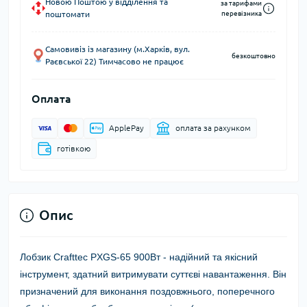
Новою Поштою у відділення та
за тарифами
поштомати
перевізника
Самовивіз із магазину (м.Харків, вул.
безкоштовно
Раєвської 22) Тимчасово не працює
Оплата
ApplePay
оплата за рахунком
готівкою
Опис
Лобзик Crafttec PXGS-65 900Вт -
надійний та якісний
інструмент, здатний витримувати суттєві навантаження. Він
призначений для виконання поздовжнього, поперечного