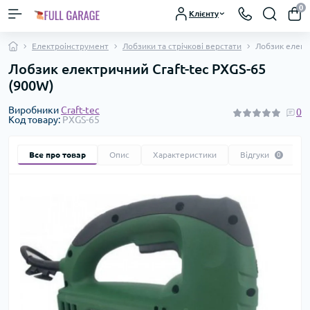
0
Клієнту
Електроінструмент
Лобзики та стрічкові верстати
Лобзик елект
Лобзик електричний Craft-tec PXGS-65
(900W)
Виробники
Craft-tec
0
Код товару:
PXGS-65
Все про товар
Опис
Характеристики
Відгуки
0