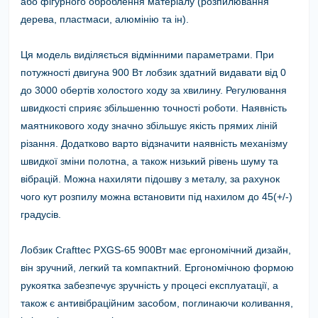
або фігурного оброблення матеріалу (розпилювання
дерева, пластмаси, алюмінію та ін).
Ця модель виділяється відмінними параметрами.
При
потужності двигуна 900 Вт лобзик здатний видавати від 0
до 3000 обертів холостого ходу за хвилину.
Регулювання
швидкості сприяє збільшенню точності роботи. Наявність
маятникового ходу значно збільшує якість прямих ліній
різання. Додатково варто відзначити наявність механізму
швидкої зміни полотна, а також низький рівень шуму та
вібрацій. Можна нахиляти підошву з металу, за рахунок
чого кут розпилу можна встановити під нахилом до 45(+/-)
градусів.
Лобзик Crafttec PXGS-65 900Вт
має ергономічний дизайн,
він зручний, легкий та компактний. Ергономічною формою
рукоятка забезпечує зручність у процесі експлуатації, а
також є антивібраційним засобом, поглинаючи коливання,