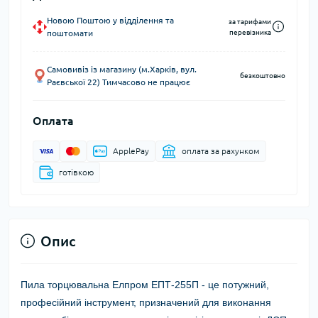
Новою Поштою у відділення та
за тарифами
поштомати
перевізника
Самовивіз із магазину (м.Харків, вул.
безкоштовно
Раєвської 22) Тимчасово не працює
Оплата
ApplePay
оплата за рахунком
готівкою
Опис
Пила торцювальна Елпром ЕПТ-255П -
це потужний,
професійний інструмент, призначений для виконання