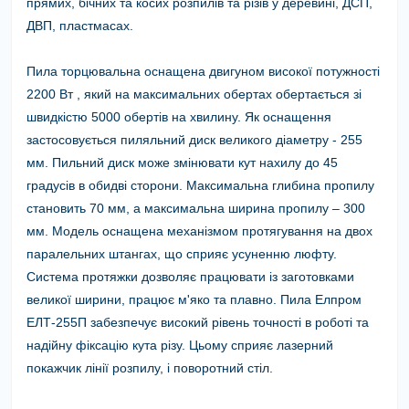
прямих, бічних та косих розпилів та різів у деревині, ДСП,
ДВП, пластмасах.
Пила торцювальна оснащена двигуном високої потужності
2200 Вт
, який на максимальних обертах обертається зі
швидкістю 5000 обертів на хвилину. Як оснащення
застосовується пиляльний диск великого діаметру - 255
мм. Пильний диск може змінювати кут нахилу до 45
градусів в обидві сторони. Максимальна глибина пропилу
становить 70 мм, а максимальна ширина пропилу – 300
мм. Модель оснащена механізмом протягування на двох
паралельних штангах, що сприяє усуненню люфту.
Система протяжки дозволяє працювати із заготовками
великої ширини, працює м'яко та плавно.
Пила Елпром
ЕЛТ-255П
забезпечує високий рівень точності в роботі та
надійну фіксацію кута різу. Цьому сприяє лазерний
покажчик лінії розпилу, і поворотний стіл.