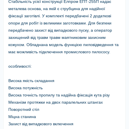
Стабільність усієї конструкції
Елпром ЕПТ-255П
надає
металева основа, на якій є струбцина для надійної
фіксації заготівлі. У комплекті передбачені 2 додаткові
опори для робіт із великими заготовками. Для безпеки
передбачено захист від випадкового пуску, а оператор
захищений від травм травм маятниковим захисним
кожухом. Обладнана модель функцією пиловідведення та
має можливість підключення промислового пилососу.
особливості:
Висока якість складання
Висока потужність
Висока точність пропилу та надійна фіксація кута різу
Механізм протяжки на двох паралельних штангах
Поворотний стіл
Міцна станина
Захист від випадкового включення