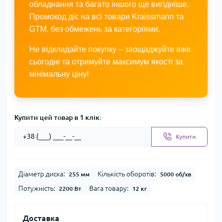
обладнання та багато іншого ще вигідніше.
Промокод діє на всі товари Kraissmann та
GTM, без обмежень за категоріями.
Не відкладайте покупку – заощаджуйте вже
сьогодні та отримуйте максимум якості за
мінімальну ціну!
Купити цей товар в 1 клік:
Купити
Діаметр диска:
Кількість оборотів:
255 мм
5000 об/хв
Потужність:
Вага товару:
2200 Вт
12 кг
Доставка