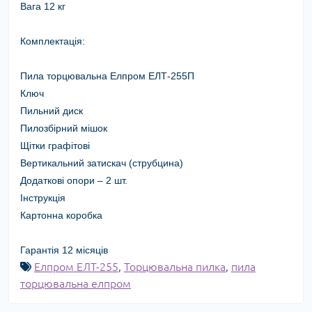
Вага 12 кг
Комплектація:
Пила торцювальна Елпром ЕЛТ-255П
Ключ
Пильний диск
Пилозбірний мішок
Щітки графітові
Вертикальний затискач (струбцина)
Додаткові опори – 2 шт.
Інструкція
Картонна коробка
Гарантія 12 місяців
Елпром ЕЛТ-255
,
Торцювальна пилка
,
пила
торцювальна елпром