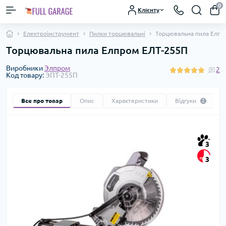
0
Клієнту
Електроінструмент
Пилки торцювальні
Торцювальна пила Елпр
Торцювальна пила Елпром ЕЛТ-255П
Виробники
Элпром
2
Код товару:
ЭПТ-255П
Все про товар
Опис
Характеристики
Відгуки
2
3
3