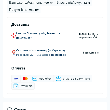
Вантажопідйомність:
Висота підйому:
400 кг
12 м
Потужність:
980 Вт
Доставка
Новою Поштою у відділення та
за тарифами
поштомати
перевізника
Самовивіз із магазину (м.Харків, вул.
безкоштовно
Раєвської 22) Тимчасово не працює
Оплата
ApplePay
оплата за рахунком
готівкою
Опис