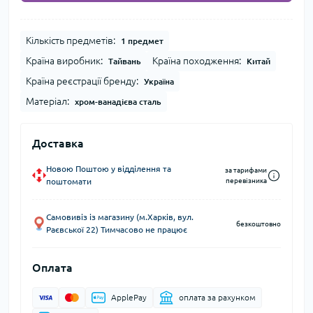
Кількість предметів:
1 предмет
Країна виробник:
Країна походження:
Тайвань
Китай
Країна реєстрації бренду:
Україна
Матеріал:
хром-ванадієва сталь
Доставка
Новою Поштою у відділення та
за тарифами
поштомати
перевізника
Самовивіз із магазину (м.Харків, вул.
безкоштовно
Раєвської 22) Тимчасово не працює
Оплата
ApplePay
оплата за рахунком