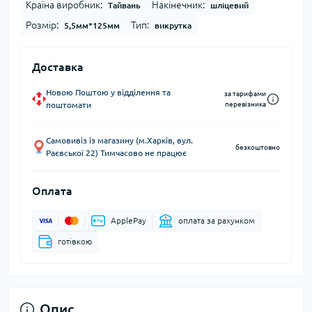
Країна виробник:
Накінечник:
Тайвань
шліцевий
Розмір:
Тип:
5,5мм*125мм
викрутка
Доставка
Новою Поштою у відділення та
за тарифами
поштомати
перевізника
Самовивіз із магазину (м.Харків, вул.
безкоштовно
Раєвської 22) Тимчасово не працює
Оплата
ApplePay
оплата за рахунком
готівкою
Опис