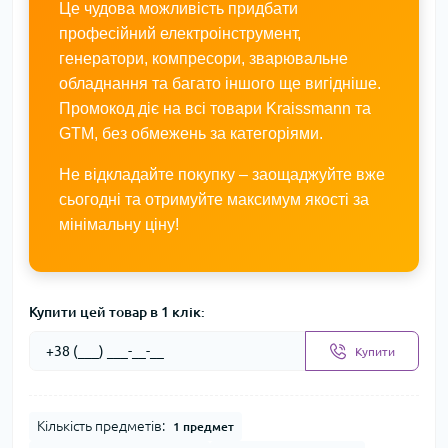
Це чудова можливість придбати
професійний електроінструмент,
генератори, компресори, зварювальне
обладнання та багато іншого ще вигідніше.
Промокод діє на всі товари Kraissmann та
GTM, без обмежень за категоріями.
Не відкладайте покупку – заощаджуйте вже
сьогодні та отримуйте максимум якості за
мінімальну ціну!
Купити цей товар в 1 клік:
Купити
Кількість предметів:
1 предмет