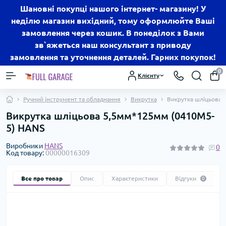
Шановні покупці нашого інтернет- магазину! У
неділю магазин вихідний, тому оформлюйте Ваші
замовлення через кошик. В понеділок з Вами
зв`яжеться наш консультант з приводу
замовлення та уточнення деталей. Гарних покупок!
0
Клієнту
Ручний інструмент та обладнання
Викрутка
Викрутка шліцьова 
Викрутка шліцьова 5,5мм*125мм (0410M5-
5) HANS
Виробники
HANS
0
Код товару:
00000016309
Все про товар
Опис
Характеристики
Відгуки
0