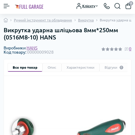
0
Клієнту
Ручний інструмент та обладнання
Викрутка
Викрутка ударна шл
Викрутка ударна шліцьова 8мм*250мм
(0516M8-10) HANS
Виробники
HANS
0
Код товару:
00000009028
Все про товар
Опис
Характеристики
Відгуки
0