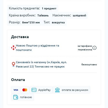
Кількість предметів:
1 предмет
Країна виробник:
Накінечник:
Тайвань
шліцевий
Розмір:
Тип:
8мм*250 мм
викрутка
Доставка
Новою Поштою у відділення та
за тарифами
поштомати
перевізника
Самовивіз із магазину (м.Харків, вул.
безкоштовно
Раєвської 22) Тимчасово не працює
Оплата
ApplePay
оплата за рахунком
готівкою