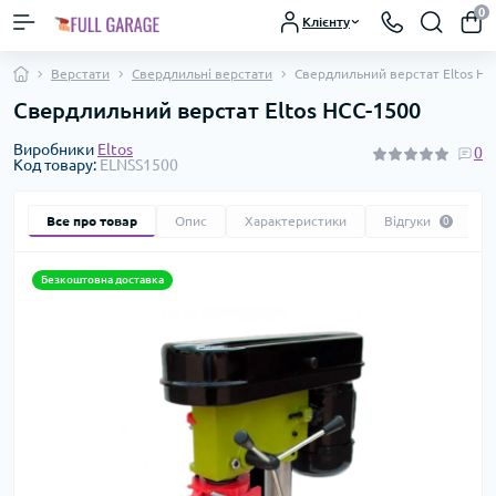
0
Клієнту
Верстати
Свердлильні верстати
Свердлильний верстат Eltos НС
Свердлильний верстат Eltos НСС-1500
Виробники
Eltos
0
Код товару:
ELNSS1500
Все про товар
Опис
Характеристики
Відгуки
0
Безкоштовна доставка