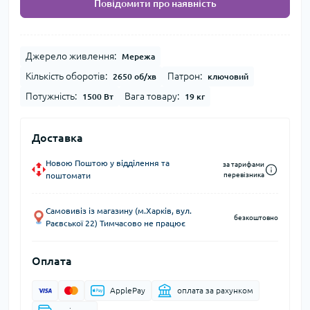
Повідомити про наявність
Джерело живлення:
Мережа
Кількість оборотів:
Патрон:
2650 об/хв
ключовий
Потужність:
Вага товару:
1500 Вт
19 кг
Доставка
Новою Поштою у відділення та
за тарифами
поштомати
перевізника
Самовивіз із магазину (м.Харків, вул.
безкоштовно
Раєвської 22) Тимчасово не працює
Оплата
ApplePay
оплата за рахунком