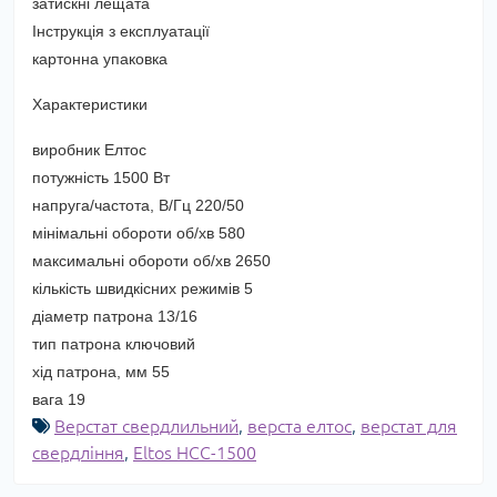
затискні лещата
Інструкція з експлуатації
картонна упаковка
Характеристики
виробник Елтос
потужність 1500 Вт
напруга/частота, В/Гц 220/50
мінімальні обороти об/хв 580
максимальні обороти об/хв 2650
кількість швидкісних режимів 5
діаметр патрона 13/16
тип патрона ключовий
хід патрона, мм 55
вага 19
Верстат свердлильний
,
верста елтос
,
верстат для
свердління
,
Eltos НСС-1500