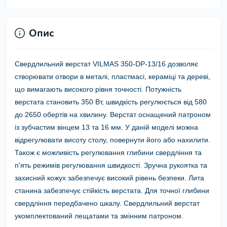
Опис
Свердлильний верстат VILMAS 350-DP-13/16 дозволяє
створювати отвори в металі, пластмасі, кераміці та дереві,
що вимагають високого рівня точності. Потужність
верстата становить 350 Вт, швидкість регулюється від 580
до 2650 обертів на хвилину. Верстат оснащений патроном
із зубчастим вінцем 13 та 16 мм. У даній моделі можна
відрегулювати висоту столу, повернути його або нахилити.
Також є можливість регулювання глибини свердління та
п'ять режимів регулювання швидкості. Зручна рукоятка та
захисний кожух забезпечує високий рівень безпеки. Лита
станина забезпечує стійкість верстата. Для точної глибини
свердління передбачено шкалу. Свердлильний верстат
укомплектований лещатами та змінним патроном.