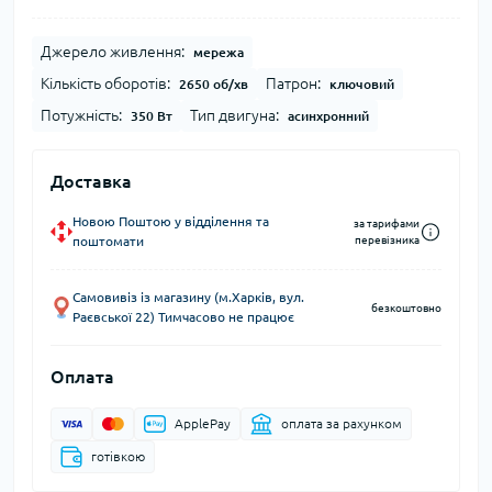
Джерело живлення:
мережа
Кількість оборотів:
Патрон:
2650 об/хв
ключовий
Потужність:
Тип двигуна:
350 Вт
асинхронний
Доставка
Новою Поштою у відділення та
за тарифами
поштомати
перевізника
Самовивіз із магазину (м.Харків, вул.
безкоштовно
Раєвської 22) Тимчасово не працює
Оплата
ApplePay
оплата за рахунком
готівкою