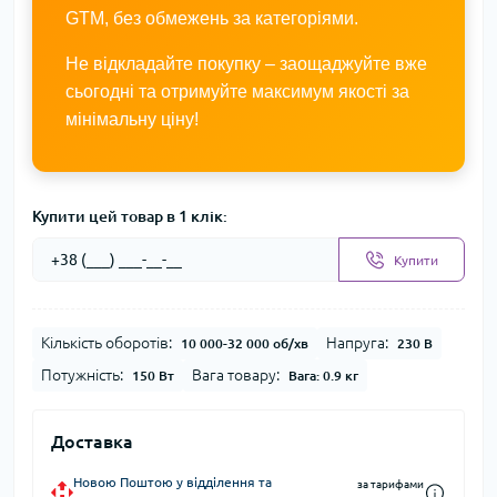
GTM, без обмежень за категоріями.
Не відкладайте покупку – заощаджуйте вже
сьогодні та отримуйте максимум якості за
мінімальну ціну!
Купити цей товар в 1 клік:
Купити
Кількість оборотів:
Напруга:
10 000-32 000 об/хв
230 В
Потужність:
Вага товару:
150 Вт
Вага: 0.9 кг
Доставка
Новою Поштою у відділення та
за тарифами