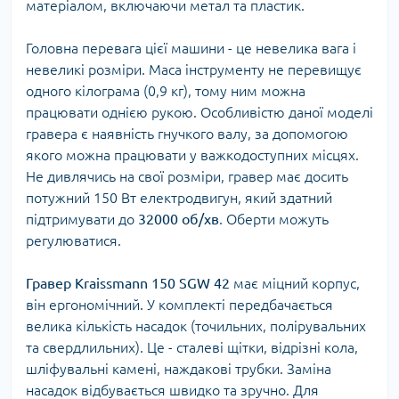
матеріалом, включаючи метал та пластик.
Головна перевага цієї машини - це невелика вага і
невеликі розміри. Маса інструменту не перевищує
одного кілограма (0,9 кг), тому ним можна
працювати однією рукою. Особливістю даної моделі
гравера є наявність гнучкого валу, за допомогою
якого можна працювати у важкодоступних місцях.
Не дивлячись на свої розміри, гравер має досить
потужний 150 Вт електродвигун, який здатний
підтримувати до
32000 об/хв
. Оберти можуть
регулюватися.
Гравер Kraissmann 150 SGW 42
має міцний корпус,
він ергономічний. У комплекті передбачається
велика кількість насадок (точильних, полірувальних
та свердлильних). Це - сталеві щітки, відрізні кола,
шліфувальні камені, наждакові трубки. Заміна
насадок відбувається швидко та зручно. Для