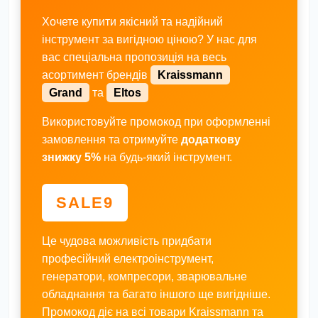
Хочете купити якісний та надійний
інструмент за вигідною ціною? У нас для
вас спеціальна пропозиція на весь
асортимент брендів
Kraissmann
Grand
та
Eltos
Використовуйте промокод при оформленні
замовлення та отримуйте
додаткову
знижку 5%
на будь-який інструмент.
SALE9
Це чудова можливість придбати
професійний електроінструмент,
генератори, компресори, зварювальне
обладнання та багато іншого ще вигідніше.
Промокод діє на всі товари Kraissmann та