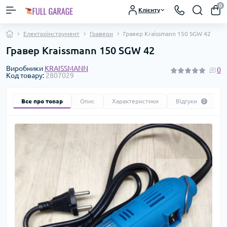
0
Клієнту
Електроінструмент
Гравери
Гравер Kraissmann 150 SGW 42
Гравер Kraissmann 150 SGW 42
Виробники
KRAISSMANN
0
Код товару:
2807029
Все про товар
Опис
Характеристики
Відгуки
0