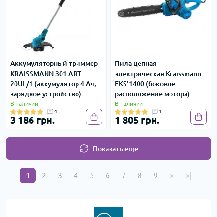
Аккумуляторный триммер
Пила цепная
KRAISSMANN 301 ART
электрическая Kraissmann
20UL/1 (аккумулятор 4 Ач,
EKS'1400 (боковое
зарядное устройство)
расположение мотора)
В наличии
В наличии
4
1
3 186 грн.
1 805 грн.
Показать еще
1
2
3
4
5
6
7
8
9
>
>|