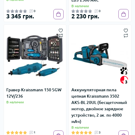
LBS'2500 ARC
В наличии
0
0
3 345 грн.
2 230 грн.
-
3
3
Гравер Kraissmann 150 SGW
Аккумуляторная пила
12V/236
цепная Kraissmann 3502
В наличии
AKS-BL 20UL (бесщеточный
мотор, двойное зарядное
устройство, 2 ак. по 4000
мАч)
В наличии
1
3