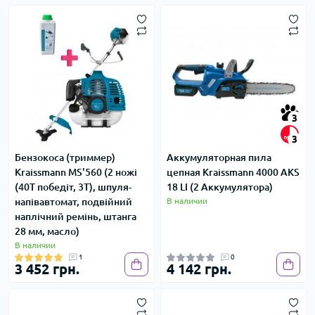
3
3
Бензокоса (триммер)
Аккумуляторная пила
Kraissmann MS'560 (2 ножі
цепная Kraissmann 4000 AKS
(40T победіт, 3Т), шпуля-
18 LI (2 Аккумулятора)
напівавтомат, подвійний
В наличии
наплічний ремінь, штанга
28 мм, масло)
В наличии
1
0
3 452 грн.
4 142 грн.