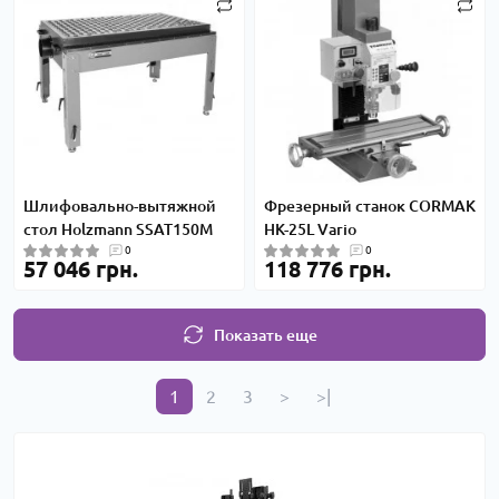
Шлифовально-вытяжной
Фрезерный станок CORMAK
стол Holzmann SSAT150M
HK-25L Vario
0
0
57 046 грн.
118 776 грн.
Показать еще
1
2
3
>
>|