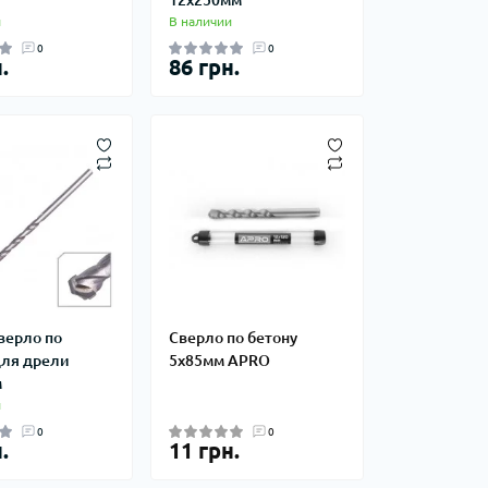
и
В наличии
0
0
.
86 грн.
Сверло по
Сверло по бетону
для дрели
5х85мм APRO
м
и
0
0
.
11 грн.