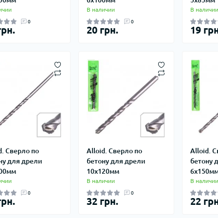
ичии
В наличии
В наличи
0
0
грн.
20 грн.
19 грн
d. Сверло по
Alloid. Сверло по
Alloid. 
ну для дрели
бетону для дрели
бетону 
00мм
10х120мм
6х150м
ичии
В наличии
В наличи
0
0
грн.
32 грн.
22 грн