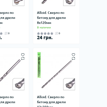
Сверло по
Alloid. Сверло по
для дрели
бетону для дрели
мм
8х120мм
и
В наличии
0
0
.
24 грн.
Сверло по
Alloid. Сверло по
для дрели
бетону для дрели
12х250мм