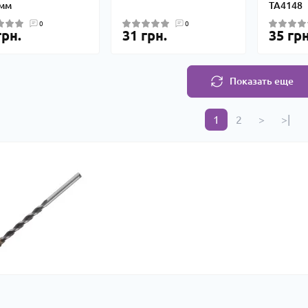
мм
TA4148
0
0
грн.
31 грн.
35 грн
Показать еще
1
2
>
>|