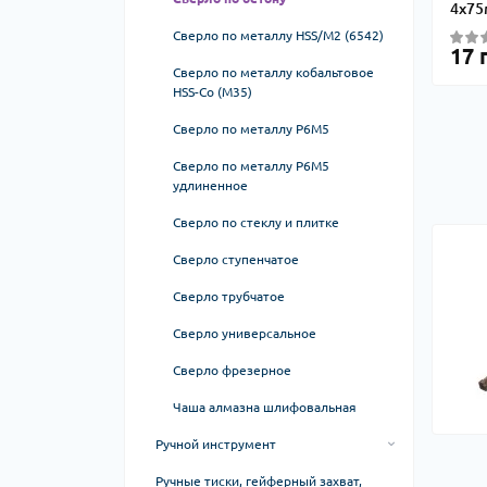
Противотуманные фары
4х75
Молоток отбойный
Оптика SIRIUS
Сверло по металлу HSS/M2 (6542)
Стопы, габариты дополнительные
Бетономешалки
17 
Сверло по металлу кобальтовое
Фары дополнительные
Плиткорезы
HSS-Co (М35)
универсальные
Гайковерты электрические
Фары дополнительные Led
Сверло по металлу Р6М5
Фары противотуманные модельные
универсальные
Стойки для инструмента
Сверло по металлу Р6М5
Фонари-стопы-габариты
удлиненное
Электрокоса (триммер)
Сверло по стеклу и плитке
Реноваторы
Сверло ступенчатое
Принадлежности для
электроинструмента
Сверло трубчатое
Сверло универсальное
Сверло фрезерное
Чаша алмазна шлифовальная
Ручной инструмент
Стандартные торцевые головки
Ручные тиски, гейферный захват,