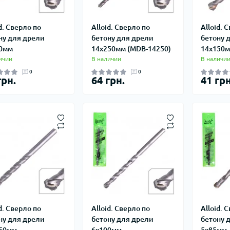
d. Сверло по
Alloid. Сверло по
Alloid. 
ну для дрели
бетону для дрели
бетону 
0мм
14х250мм (MDB-14250)
14х150
ичии
В наличии
В наличи
0
0
грн.
64 грн.
41 грн
d. Сверло по
Alloid. Сверло по
Alloid. 
ну для дрели
бетону для дрели
бетону 
50мм
6х100мм
5х85мм