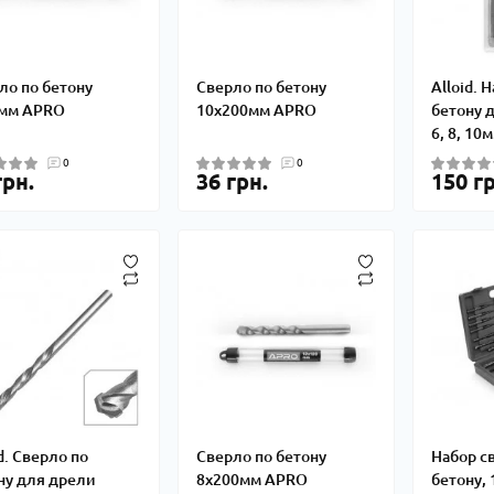
ло по бетону
Сверло по бетону
Alloid. 
мм APRO
10х200мм APRO
бетону д
6, 8, 10
0
0
грн.
36 грн.
150 гр
d. Сверло по
Сверло по бетону
Набор св
ну для дрели
8х200мм APRO
бетону,