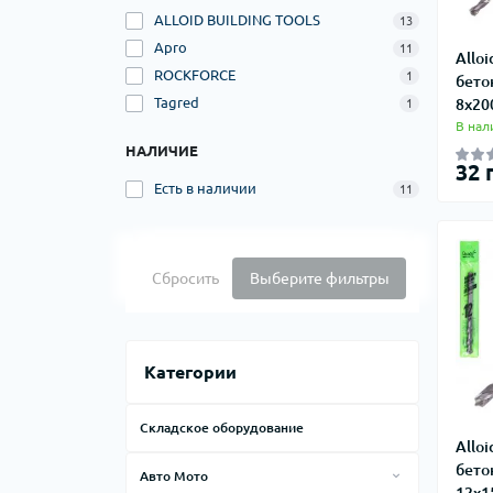
ALLOID BUILDING TOOLS
13
Apro
11
Alloi
ROCKFORCE
1
бето
Tagred
8х20
1
В нал
НАЛИЧИЕ
32 
Есть в наличии
11
Сбросить
Выберите фильтры
Категории
Складское оборудование
Alloi
бето
Авто Мото
12х1