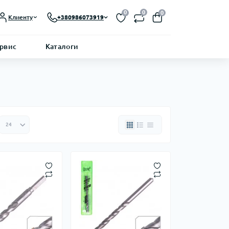
0
0
0
Клиенту
+380986073919
ервис
Каталоги