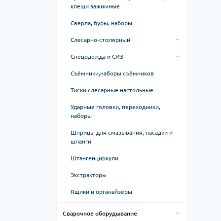
клещи зажимные
Щупы
Сверла, буры, наборы
Слесарно-столярный
Биты
Спецодежда и СИЗ
Бокорезы (Кусачки)
Жилеты светоотражающие
Съёмники,наборы съёмников
Держатели-присоски для стекла и
Защитные маски
Тиски слесарные настольные
плитки
Очки защитные
Ударные головки, переходники,
Длинногубцы (утконосые)
наборы
Перчатки защитные
Клещи трубные
Шприцы для смазывания, насадки и
Респираторы
шланги
Ключи Г-образные (Шестигранники)
Штангенциркули
Ключи трубные
Экcтpaктopы
Лом, гвоздодер, зубило
Ящики и органайзеры
Молотки, киянки, топоры
Наборы шарнирно-губцевые
Сварочное оборудывание