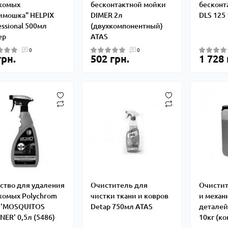
комых
бесконтактной мойки
бесконт
имошка" HELPIX
DIMER 2л
DLS 125 
essional 500мл
(двухкомпонентный)
ер
ATAS
0
0
грн.
502 грн.
1 728 
ство для удаления
Очиститель для
Очистит
комых Polychrom
чистки ткани и ковров
и механ
 'MOSQUITOS
Detap 750мл ATAS
детале
NER' 0,5л (5486)
10кг (ко