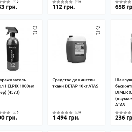
0
0
53 грн.
112 грн.
658 гр
ораживатель
Cредство для чистки
Шампун
ол HELPIX 1000мл
ткани DETAP 10кг ATAS
бесконт
ер) (4573)
DIMER 0
(двухко
ATAS
0
0
00 грн.
1 494 грн.
236 гр