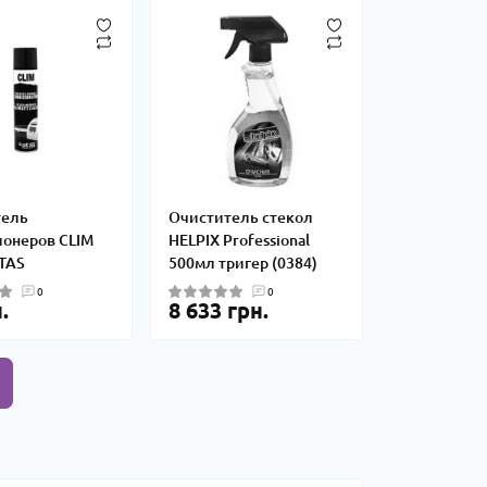
тель
Очиститель стекол
онеров CLIM
HELPIX Professional
TAS
500мл тригер (0384)
0
0
.
8 633 грн.