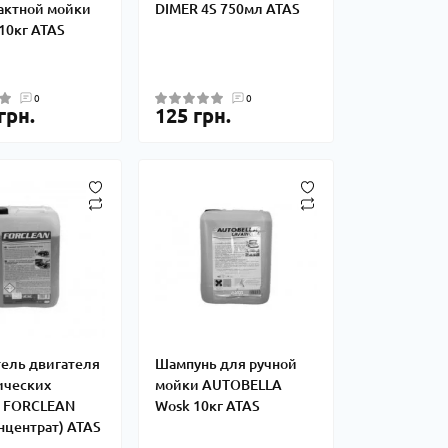
актной мойки
DIMER 4S 750мл ATAS
10кг ATAS
0
0
грн.
125 грн.
ель двигателя
Шампунь для ручной
ических
мойки AUTOBELLA
й FORCLEAN
Wosk 10кг ATAS
нцентрат) ATAS