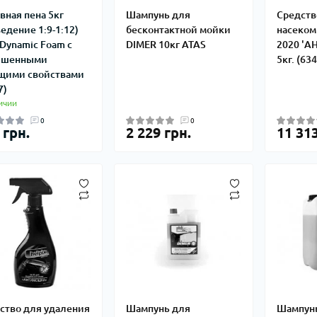
вная пена 5кг
Шампунь для
Средств
ведение 1:9-1:12)
бесконтактной мойки
насеком
Dynamic Foam с
DIMER 10кг ATAS
2020 '
ышенными
5кг. (634
ими свойствами
7)
ичии
0
0
 грн.
2 229 грн.
11 313
ство для удаления
Шампунь для
Шампун