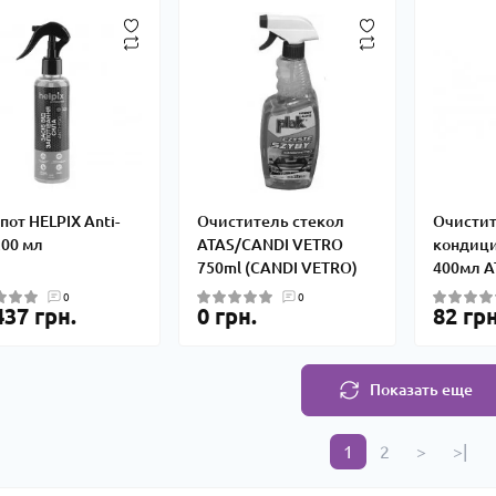
пот HELPIX Anti-
Очиститель стекол
Очисти
200 мл
ATAS/CANDI VETRO
кондици
750ml (CANDI VETRO)
400мл A
0
0
437 грн.
0 грн.
82 грн
Показать еще
1
2
>
>|