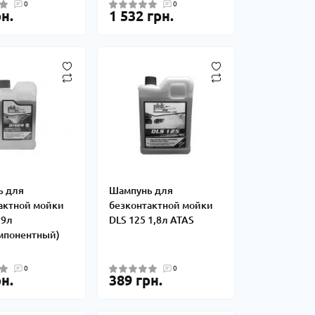
0
0
н.
1 532 грн.
ь для
Шампунь для
актной мойки
безконтактной мойки
,9л
DLS 125 1,8л ATAS
мпонентный)
0
0
н.
389 грн.