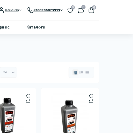
0
0
0
Клиенту
+380986073919
ервис
Каталоги