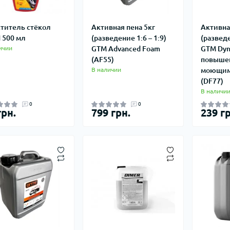
титель стёкол
Активная пена 5кг
Активная
 500 мл
(разведение 1:6 – 1:9)
(разведе
ичии
GTM Advanced Foam
GTM Dyn
(AF55)
повыше
В наличии
моющим
(DF77)
В наличи
0
0
грн.
799 грн.
239 гр