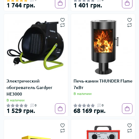
1 744 грн.
1 401 грн.
Электрический
Печь-камин THUNDER Flame
обогреватель Gardyer
7кВт
HE3000
В наличии
В наличии
0
0
1 529 грн.
68 169 грн.