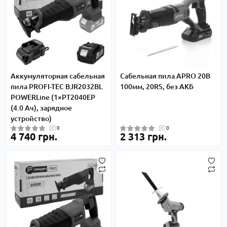
Аккумуляторная сабельная
Сабельная пила APRO 20В
пила PROFI-TEC BJR2032BL
100мм, 20RS, без АКБ
POWERLine (1×PT2040EP
(4.0 Ач), зарядное
устройство)
0
0
4 740 грн.
2 313 грн.
-