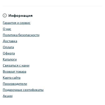
Даже при интенсивном использовании
аккумуляторные сабельные пилы будут служить
вам на протяжении многих лет.
Информация
Покупая сабельную пилу в магазине Full Garage, вы
Гарантия и сервис
получите не только профессиональный инструмент,
О нас
но и развернутую консультацию нашего
Политика безопасности
менеджера, который с удовольствием решит все
Доставка
ваши вопросы и подберет лучший вариант согласно
Оплата
ваших запросов.
Оферта
Каталоги
Связаться с нами
Возврат товара
Карта сайта
Производители
Подарочные сертификаты
Акции