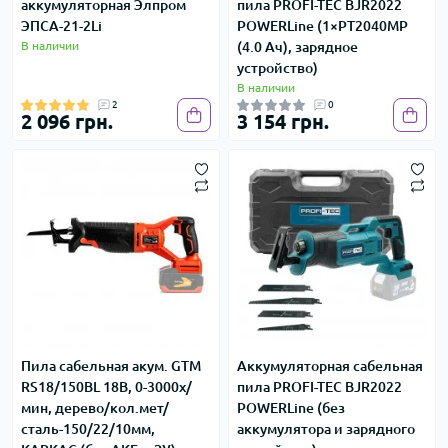
аккумуляторная Элпром
пила PROFI-TEC BJR2022
ЭПСА-21-2Li
POWERLine (1×PT2040MP
В наличии
(4.0 Ач), зарядное
устройство)
В наличии
2
0
2 096 грн.
3 154 грн.
Пила сабельная акум. GTM
Аккумуляторная сабельная
RS18/150BL 18В, 0-3000х/
пила PROFI-TEC BJR2022
мин, дерево/кол.мет/
POWERLine (без
сталь-150/22/10мм,
аккумулятора и зарядного