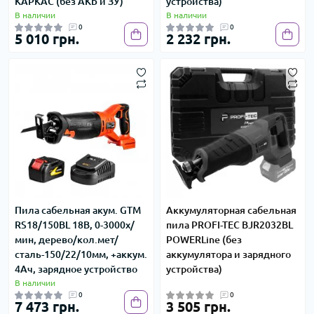
КАРКАС (без АКБ и ЗУ)
устройства)
В наличии
В наличии
0
0
5 010 грн.
2 232 грн.
Пила сабельная акум. GTM
Аккумуляторная сабельная
RS18/150BL 18В, 0-3000х/
пила PROFI-TEC BJR2032BL
мин, дерево/кол.мет/
POWERLine (без
сталь-150/22/10мм, +аккум.
аккумулятора и зарядного
4Ач, зарядное устройство
устройства)
В наличии
0
0
7 473 грн.
3 505 грн.