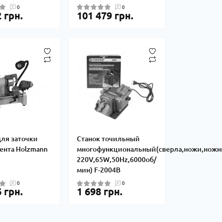
0
0
 грн.
101 479 грн.
для заточки
Станок точильный
ента Holzmann
многофункциональный(сверла,ножи,ножн
220V,65W,50Hz,6000об/
мин) F-2004B
0
0
 грн.
1 698 грн.