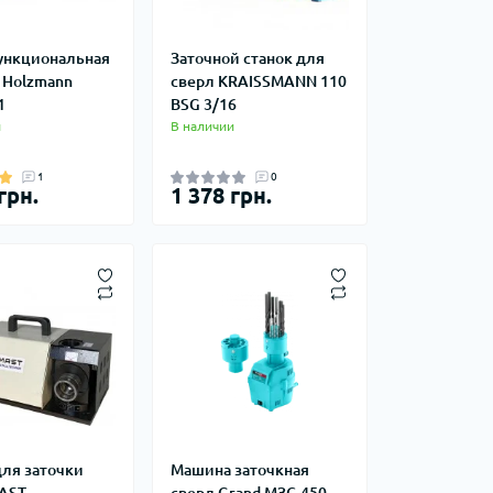
ункциональная
Заточной станок для
 Holzmann
сверл KRAISSMANN 110
1
BSG 3/16
и
В наличии
1
0
грн.
1 378 грн.
-
для заточки
Машина заточкная
AST
сверл Grand МЗС-450