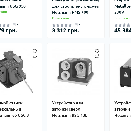
mann USG 950
для строгальных ножей
Metallt
ичии
Holzmann HMS 700
230V
В наличии
В наличи
0
0
79 грн.
3 312 грн.
45 384
чной станок
Устройство для
Устройс
ерсальный
заточки сверл
заточки
ssmann 65 USC 3
Holzmann BSG 13E
Holzman