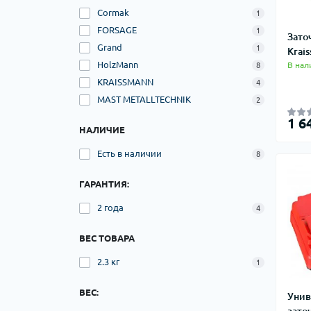
Cormak
1
FORSAGE
1
Зато
Grand
1
Krai
HolzMann
В нал
8
KRAISSMANN
4
MAST METALLTECHNIK
2
1 6
НАЛИЧИЕ
Есть в наличии
8
ГАРАНТИЯ:
2 года
4
ВЕС ТОВАРА
2.3 кг
1
ВЕС:
Унив
зато