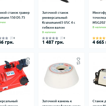
чной станок гравер
Заточной станок
Многоф
ssmann 150 DS 75
универсальный
точилка
ичии
Kraissmann65 USC 4 с
MSG202
гибким валом
В наличи
В наличии
0
0
46 грн.
1 487 грн.
4 665 
ерсальный
Заточной камень к
Станок 
чной станок
станку шлифовальному
сверл M