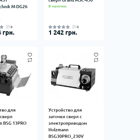
echnik M-DG26
В наличии
и
0
0
 грн.
1 242 грн.
тво для
Устройство для
 сверл
заточки сверл c
n BSG 13PRO
электроприводом
Holzmann
BSG30PRO_230V