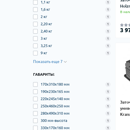
1,1 кг
1
Holz
1,6 кг
1
В нал
2 кг
1
2,20 кг
1
3 9
2,40 кг
1
3 кг
1
3,25 кг
1
9 кг
1
Показать еще 7
ГАБАРИТЫ:
170х310х180 мм
1
190х230х165 мм
1
220х245х140 мм
1
Зато
250х460х250 мм
1
унив
280х490х310 мм
1
Krai
300 мм-высота
1
330х170х160 мм
1