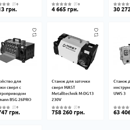
0
0
13 грн.
4 665 грн.
30 272
ойство для
Станок для заточки
Станок 
чки сверл c
сверл MAST
инструм
троприводом
Metalltechnik M-DG13
UWS 3
mann BSG 26PRO
230V
0
0
747 грн.
758 260 грн.
63 406