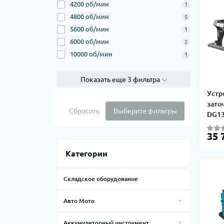
4200 об/мин
1
4800 об/мин
5
5600 об/мин
1
6000 об/мин
2
10000 об/мин
1
Показать еще 3 фильтра
Устр
зато
Сбросить
Выберите фильтры
DG1
35 
Категории
Складское оборудование
Авто Мото
4Х4 OFF ROAD
Аккумуляторный инструмент