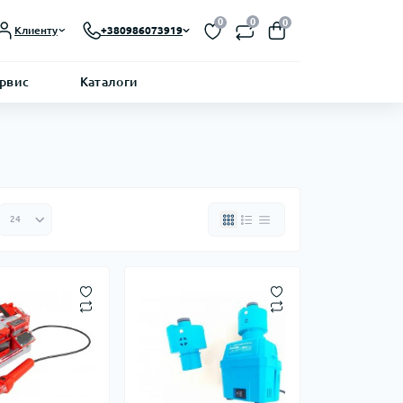
0
0
0
Клиенту
+380986073919
ервис
Каталоги