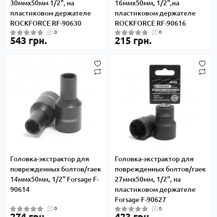
30ммх50мм 1/2", на
16ммх50мм, 1/2",на
пластиковом держателе
пластиковом держателе
ROCKFORCE RF-90630
ROCKFORCE RF-90616
0
0
543 грн.
215 грн.
Головка-экстрактор для
Головка-экстрактор для
поврежденных болтов/гаек
поврежденных болтов/гаек
14ммх50мм, 1/2" Forsage F-
27ммх50мм, 1/2", на
90614
пластиковом держателе
Forsage F-90627
0
0
274 грн.
423 грн.