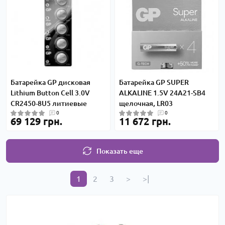
Батарейка GP дисковая
Батарейка GP SUPER
Lithium Button Cell 3.0V
ALKALINE 1.5V 24A21-SB4
CR2450-8U5 литиевые
щелочная, LR03
0
0
69 129 грн.
11 672 грн.
Показать еще
1
2
3
>
>|