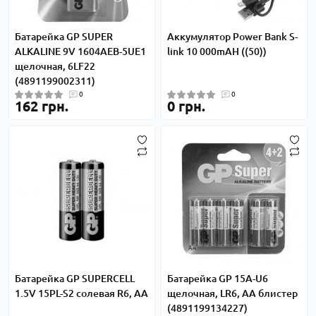
Батарейка GP SUPER
Аккумулятор Power Bank S-
ALKALINE 9V 1604AEB-5UE1
link 10 000mAH ((50))
щелочная, 6LF22
(4891199002311)
0
0
162 грн.
0 грн.
Батарейка GP SUPERCELL
Батарейка GP 15A-U6
1.5V 15PL-S2 солевая R6, АА
щелочная, LR6, AA блистер
(4891199134227)