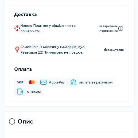
Доставка
Новою Поштою у відділення та
за тарифами
поштомати
перевізника
Самовивіз із магазину (м.Харків, вул.
безкоштовно
Раєвської 22) Тимчасово не працює
Оплата
ApplePay
оплата за рахунком
готівкою
Опис