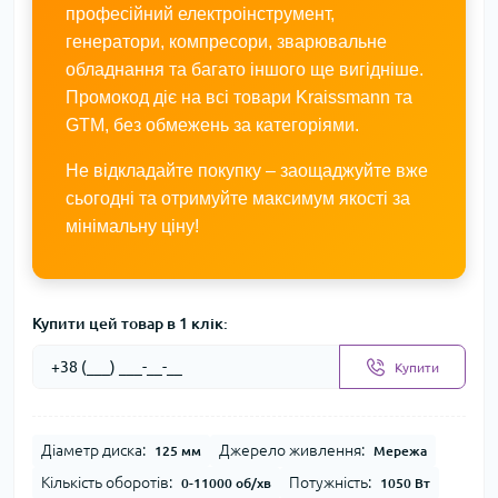
професійний електроінструмент,
генератори, компресори, зварювальне
обладнання та багато іншого ще вигідніше.
Промокод діє на всі товари Kraissmann та
GTM, без обмежень за категоріями.
Не відкладайте покупку – заощаджуйте вже
сьогодні та отримуйте максимум якості за
мінімальну ціну!
Купити цей товар в 1 клік:
Купити
Діаметр диска:
Джерело живлення:
125 мм
Мережа
Кількість оборотів:
Потужність:
0-11000 об/хв
1050 Вт