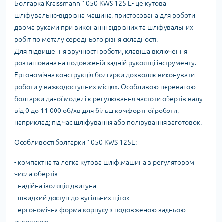
Болгарка Kraissmann 1050 KWS 125 E- це кутова
шліфувально-відрізна машина, пристосована для роботи
двома руками при виконанні відрізних та шліфувальних
робіт по металу середнього рівня складності.
Для підвищення зручності роботи, клавіша включення
розташована на подовженій задній рукоятці інструменту.
Ергономічна конструкція болгарки дозволяє виконувати
роботи у важкодоступних місцях. Особливою перевагою
болгарки даної моделі є регулювання частоти обертів валу
від 0 до 11 000 об/хв для більш комфортної роботи,
наприклад; під час шліфування або полірування заготовок.
Особливості болгарки 1050 KWS 125E:
- компактна та легка кутова шліф.машина з регулятором
числа обертів
- надійна ізоляція двигуна
- швидкий доступ до вугільних щіток
- ергономічна форма корпусу з подовженою задньою
рукояткою