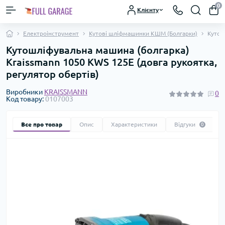
0
Клієнту
Електроінструмент
Кутові шліфмашинки КШМ (Болгарки)
Кутош
Кутошліфувальна машина (болгарка)
Kraissmann 1050 KWS 125E (довга рукоятка,
регулятор обертів)
Виробники
KRAISSMANN
0
Код товару:
0107003
Все про товар
Опис
Характеристики
Відгуки
0