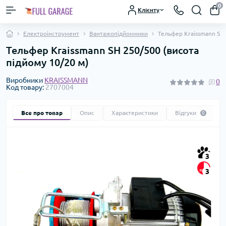
0
Клієнту
Електроінструмент
Вантажопідйомники
Тельфер Kraissmann SH 
Тельфер Kraissmann SH 250/500 (висота
підйому 10/20 м)
Виробники
KRAISSMANN
0
Код товару:
2707004
Все про товар
Опис
Характеристики
Відгуки
0
3
3