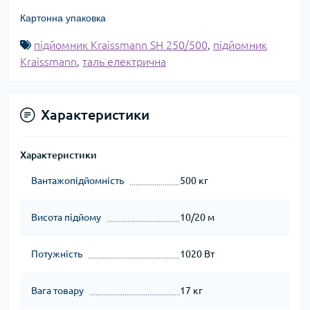
Картонна упаковка
підйомник Kraissmann SH 250/500
,
підйомник
Kraissmann
,
таль електрична
Характеристики
Характеристики
Вантажопідйомність
500 кг
Висота підйому
10/20 м
Потужність
1020 Вт
Вага товару
17 кг