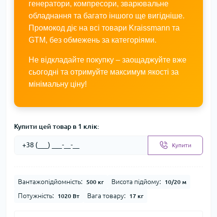
генератори, компресори, зварювальне
обладнання та багато іншого ще вигідніше.
Промокод діє на всі товари Kraissmann та
GTM, без обмежень за категоріями.
Не відкладайте покупку – заощаджуйте вже
сьогодні та отримуйте максимум якості за
мінімальну ціну!
Купити цей товар в 1 клік:
Купити
Вантажопідйомність:
Висота підйому:
500 кг
10/20 м
Потужність:
Вага товару:
1020 Вт
17 кг