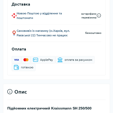
Доставка
Новою Поштою у відділення та
за тарифами
поштомати
перевізника
Самовивіз із магазину (м.Харків, вул.
безкоштовно
Раєвської 22) Тимчасово не працює
Оплата
ApplePay
оплата за рахунком
готівкою
Опис
Підйомник електричний Kraissmann SH 250/500