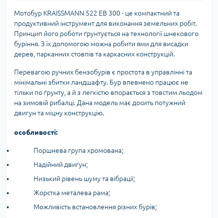
Мотобур KRAISSMANN 522 EB 300 - це компактний та
продуктивний інструмент для виконання земельних робіт.
Принцип його роботи ґрунтується на технології шнекового
буріння. З їх допомогою можна робити ями для висадки
дерев, парканних стовпів та каркасних конструкцій.
Перевагою ручних бензобурів є простота в управлінні та
мінімальні збитки ландшафту. Бур впевнено працює не
тільки по ґрунту, а й з легкістю впорається з товстим льодом
на зимовій рибалці. Дана модель має досить потужний
двигун та міцну конструкцію.
особливості:
Поршнева група хромована;
Надійний двигун;
Низький рівень шуму та вібрації;
Жорстка металева рама;
Можливість встановлення різних бурів;