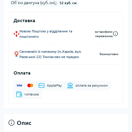
Об`єм двигуна (куб. см),:
52 куб. см
Доставка
Новою Поштою у відділення та
за тарифами
поштомати
перевізника
Самовивіз із магазину (м.Харків, вул.
безкоштовно
Раєвської 22) Тимчасово не працює
Оплата
ApplePay
оплата за рахунком
готівкою
Опис