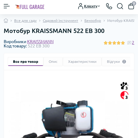
0
Клієнту
Все для саду
Садовий інструмент
Бензобур
Мотобур KRAISS
Мотобур KRAISSMANN 522 ЕВ 300
Виробники
KRAISSMANN
2
Код товару:
522 ЕВ 300
Все про товар
Опис
Характеристики
Відгуки
2
3
3