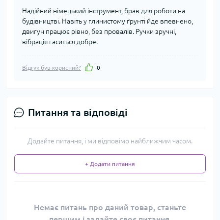
Надійний німецький інструмент, брав для роботи на
будівництві. Навіть у глинистому ґрунті йде впевнено,
двигун працює рівно, без провалів. Ручки зручні,
вібрація гаситься добре.
Відгук був корисний?
0
Питання та відповіді
Додайте питання, і ми відповімо найближчим часом.
+ Додати питання
Немає питань про даний товар, станьте
першим і задайте своє питання.