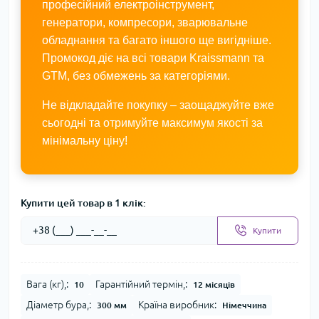
професійний електроінструмент,
генератори, компресори, зварювальне
обладнання та багато іншого ще вигідніше.
Промокод діє на всі товари Kraissmann та
GTM, без обмежень за категоріями.
Не відкладайте покупку – заощаджуйте вже
сьогодні та отримуйте максимум якості за
мінімальну ціну!
Купити цей товар в 1 клік:
Купити
Вага (кг),:
Гарантійний термін,:
10
12 місяців
Діаметр бура,:
Країна виробник:
300 мм
Німеччина