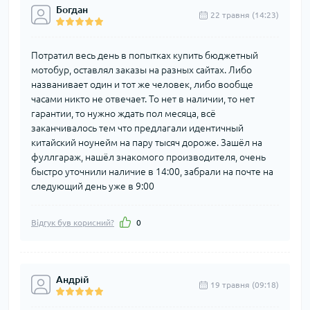
Богдан
22 травня (14:23)
Потратил весь день в попытках купить бюджетный
мотобур, оставлял заказы на разных сайтах. Либо
названивает один и тот же человек, либо вообще
часами никто не отвечает. То нет в наличии, то нет
гарантии, то нужно ждать пол месяца, всё
заканчивалось тем что предлагали идентичный
китайский ноунейм на пару тысяч дороже. Зашёл на
фуллгараж, нашёл знакомого производителя, очень
быстро уточнили наличие в 14:00, забрали на почте на
следующий день уже в 9:00
Відгук був корисний?
0
Андрій
19 травня (09:18)