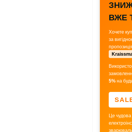
ЗНИЖ
ВЖЕ 
Хочете куп
за вигідно
пропозиці
Kraissm
Використо
замовленн
5%
на будь
SAL
Це чудова
електроінс
зварюваль