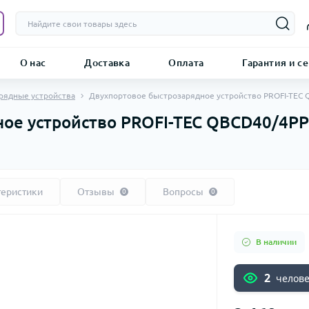
О нас
Доставка
Оплата
Гарантия и с
рядные устройства
Двухпортовое быстрозарядное устройство PROFI-TEC Q
ое устройство PROFI-TEC QBCD40/4PP 
теристики
Отзывы
Вопросы
0
0
В наличии
2
челове