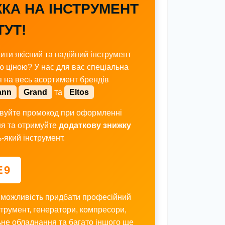
КА НА ІНСТРУМЕНТ
ТУТ!
ити якісний та надійний інструмент
ю ціною? У нас для вас спеціальна
я на весь асортимент брендів
ann
Grand
та
Eltos
вуйте промокод при оформленні
я та отримуйте
додаткову знижку
-який інструмент.
E9
 можливість придбати професійний
трумент, генератори, компресори,
не обладнання та багато іншого ще