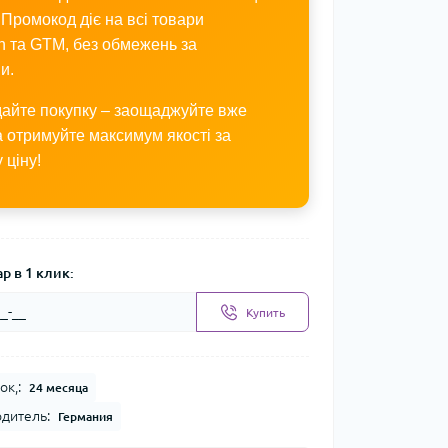
 Промокод діє на всі товари
n та GTM, без обмежень за
и.
дайте покупку – заощаджуйте вже
а отримуйте максимум якості за
 ціну!
р в 1 клик:
Купить
ок,:
24 месяца
дитель:
Германия