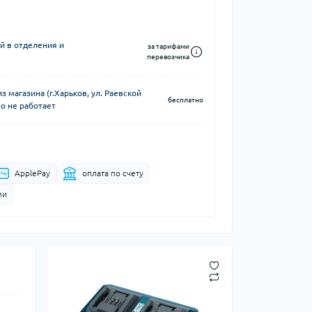
й в отделения и
за тарифами
перевозчика
 магазина (г.Харьков, ул. Раевской
бесплатно
о не работает
ApplePay
оплата по счету
ми