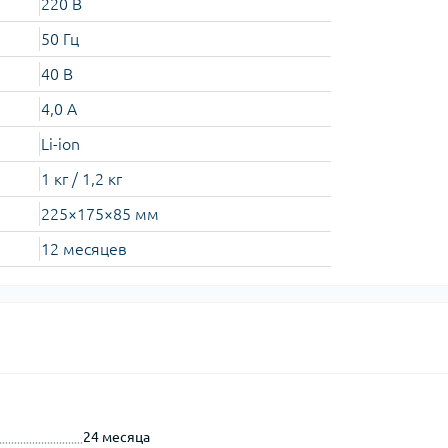
220 В
50 Гц
40 В
4,0 А
Li-ion
1 кг / 1,2 кг
225×175×85 мм
12 месяцев
24 месяца