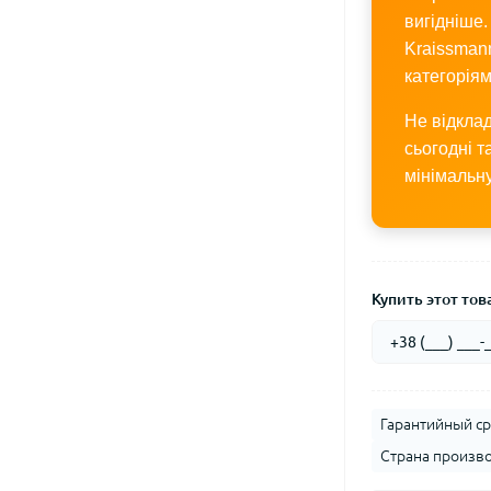
вигідніше.
Kraissman
категоріям
Не відкла
сьогодні т
мінімальну
Купить этот това
Гарантийный ср
Страна произво