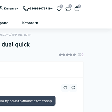
0
0
0
Клиенту
+380986073919
ервис
Каталоги
BCD40/4PP dual quick
dual quick
0
ка просматривают этот товар