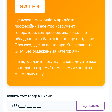
SALE9
Це чудова можливість придбати
професійний електроінструмент,
генератори, компресори, зварювальне
обладнання та багато іншого ще вигідніше.
Промокод діє на всі товари Kraissmann та
GTM, без обмежень за категоріями.
Не відкладайте покупку – заощаджуйте вже
сьогодні та отримуйте максимум якості за
мінімальну ціну!
Купить этот товар в 1 клик:
Купить