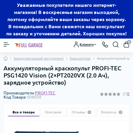
Уважаемые покупатели нашего интернет-
магазина! В воскресенье магазин выходной,
поэтому оформляйте ваши заказы через корзину.
В понедельник с Вами свяжется наш консультант
по заказу и уточнению деталей. Хороших покупок!
0
Клиенту
Аккумуляторный инструмент
Краскопульт
Аккумуляторный крас
Аккумуляторный краскопульт PROFI-TEC
PSG1420 Vision (2×PT2020VX (2.0 Ач),
зарядное устройство)
Производители
PROFI-TEC
0
Код Товара:
008058
Все о товаре
Описание
Отзывы
Вопросы
0
0