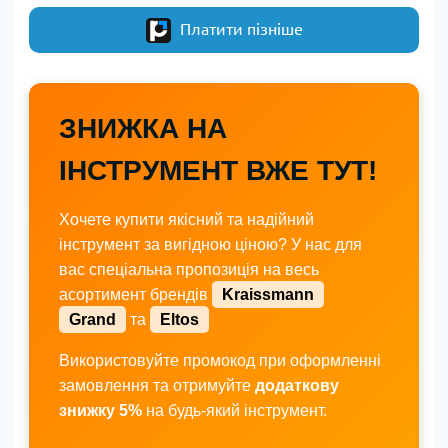
Платити пізніше
ЗНИЖКА НА
ІНСТРУМЕНТ ВЖЕ ТУТ!
Хочете купити якісний та надійний
інструмент за вигідною ціною? У нас для
вас спеціальна пропозиція на весь
асортимент брендів
Kraissmann
Grand
та
Eltos
Використовуйте промокод при оформленні
замовлення та отримуйте
додаткову
знижку 5%
на будь-який інструмент.