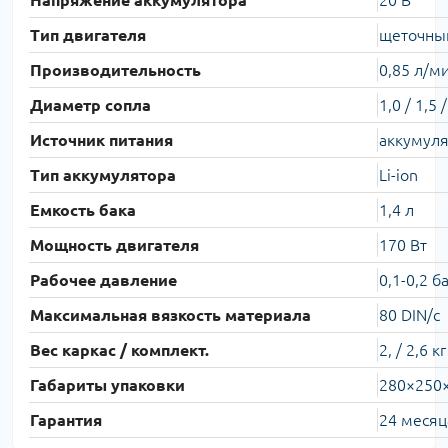
Напряжение аккумулятора
20 В
Тип двигателя
щеточны
Производительность
0,85 л/м
Диаметр сопла
1,0 / 1,5 
Источник питания
аккумул
Тип аккумулятора
Li-ion
Емкость бака
1,4 л
Мощность двигателя
170 Вт
Рабочее давление
0,1-0,2 б
Максимальная вязкость материала
80 DIN/с
Вес каркас / комплект.
2, / 2,6 кг
Габариты упаковки
280×250
Гарантия
24 месяц