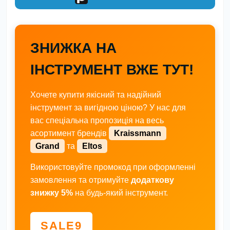
ЗНИЖКА НА
ІНСТРУМЕНТ ВЖЕ ТУТ!
Хочете купити якісний та надійний
інструмент за вигідною ціною? У нас для
вас спеціальна пропозиція на весь
асортимент брендів
Kraissmann
Grand
та
Eltos
Використовуйте промокод при оформленні
замовлення та отримуйте
додаткову
знижку 5%
на будь-який інструмент.
SALE9