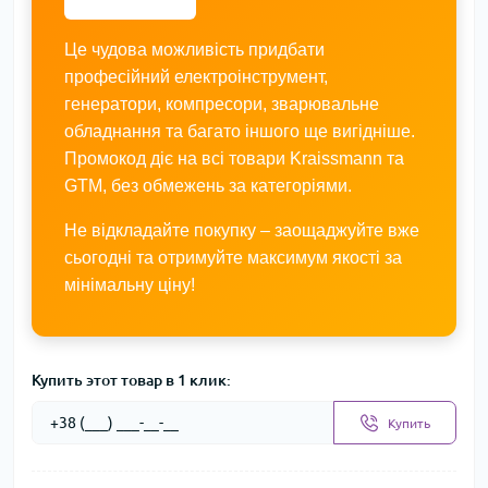
Це чудова можливість придбати
професійний електроінструмент,
генератори, компресори, зварювальне
обладнання та багато іншого ще вигідніше.
Промокод діє на всі товари Kraissmann та
GTM, без обмежень за категоріями.
Не відкладайте покупку – заощаджуйте вже
сьогодні та отримуйте максимум якості за
мінімальну ціну!
Купить этот товар в 1 клик:
Купить