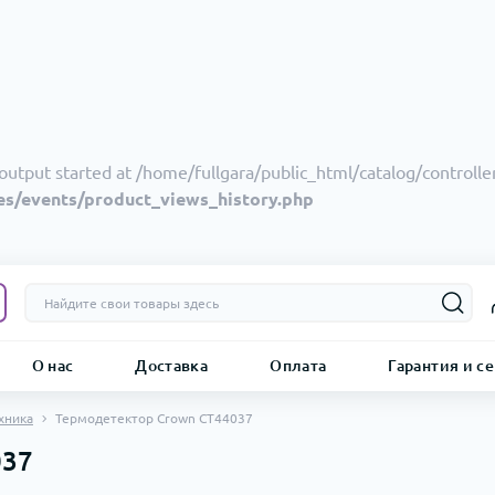
output started at /home/fullgara/public_html/catalog/controller
es/events/product_views_history.php
О нас
Доставка
Оплата
Гарантия и с
хника
Термодетектор Crown CT44037
037