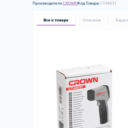
Производители
CROWN
Код Товара:
CT44037
Все о товаре
Описание
Харак