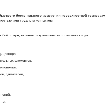
быстрого бесконтактного измерения поверхностной температ
ностью или трудным контактом.
любой сфере, начиная от домашнего использования и до
диционера,
ательных элементов,
омпонентах,
ов, двигателей,
инений,
т.д.