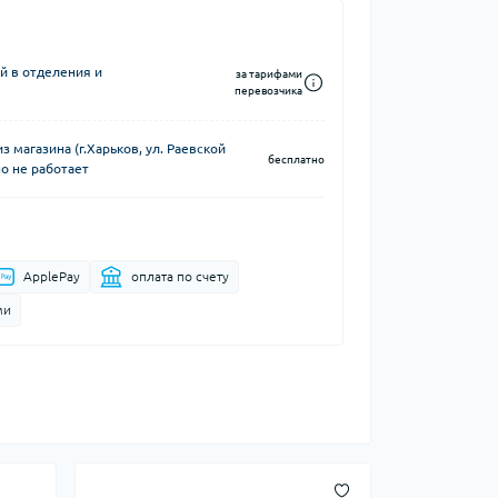
й в отделения и
за тарифами
перевозчика
 магазина (г.Харьков, ул. Раевской
бесплатно
о не работает
ApplePay
оплата по счету
ми