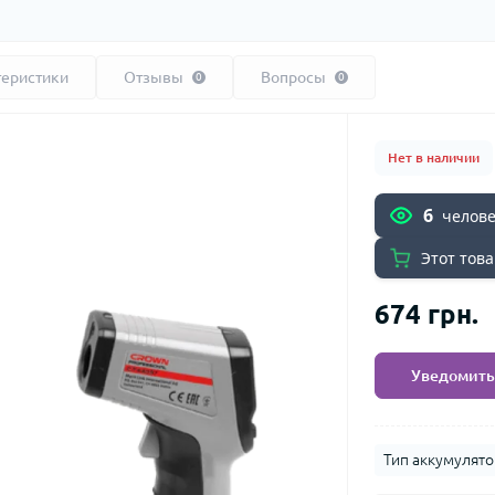
теристики
Отзывы
Вопросы
0
0
Нет в наличии
6
челове
Этот това
674 грн.
Уведомить
Тип аккумулято