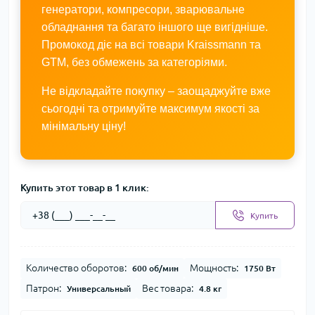
генератори, компресори, зварювальне
обладнання та багато іншого ще вигідніше.
Промокод діє на всі товари Kraissmann та
GTM, без обмежень за категоріями.
Не відкладайте покупку – заощаджуйте вже
сьогодні та отримуйте максимум якості за
мінімальну ціну!
Купить этот товар в 1 клик:
Купить
Количество оборотов:
Мощность:
600 об/мин
1750 Вт
Патрон:
Вес товара:
Универсальный
4.8 кг