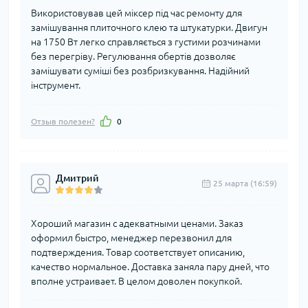
Використовував цей міксер під час ремонту для
замішування плиточного клею та штукатурки. Двигун
на 1750 Вт легко справляється з густими розчинами
без перегріву. Регулювання обертів дозволяє
замішувати суміші без розбризкування. Надійний
інструмент.
Отзыв полезен?
0
Дмитрий
25 марта (16:59)
Хороший магазин с адекватными ценами. Заказ
оформил быстро, менеджер перезвонил для
подтверждения. Товар соответствует описанию,
качество нормальное. Доставка заняла пару дней, что
вполне устраивает. В целом доволен покупкой.