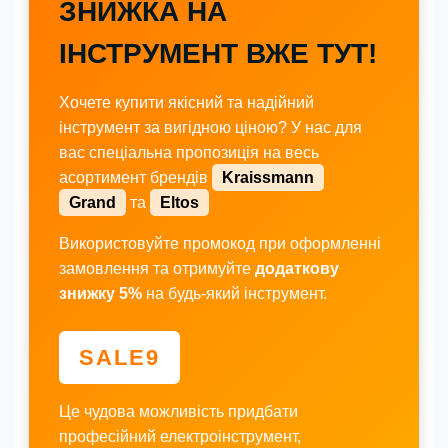
ЗНИЖКА НА
ІНСТРУМЕНТ ВЖЕ ТУТ!
Хочете купити якісний та надійний
інструмент за вигідною ціною? У нас для
вас спеціальна пропозиція на весь
асортимент брендів
Kraissmann
Grand
та
Eltos
Використовуйте промокод при оформленні
замовлення та отримуйте
додаткову
знижку 5%
на будь-який інструмент.
SALE9
Це чудова можливість придбати
професійний електроінструмент,