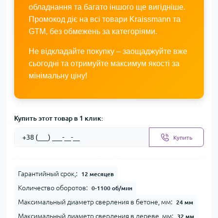
обладнання та багато іншого ще вигідніше.
Промокод діє на всі товари Kraissmann та
GTM, без обмежень за категоріями.
Не відкладайте покупку – заощаджуйте вже
сьогодні та отримуйте максимум якості за
мінімальну ціну!
Купить этот товар в 1 клик:
Купить
Гарантийный срок,:
12 месяцев
Количество оборотов:
0-1100 об/мин
Максимальный диаметр сверления в бетоне, мм:
24 мм
Максимальный диаметр сверления в дереве, мм:
32 мм