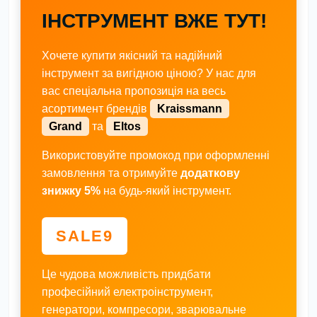
ІНСТРУМЕНТ ВЖЕ ТУТ!
Хочете купити якісний та надійний
інструмент за вигідною ціною? У нас для
вас спеціальна пропозиція на весь
асортимент брендів
Kraissmann
Grand
та
Eltos
Використовуйте промокод при оформленні
замовлення та отримуйте
додаткову
знижку 5%
на будь-який інструмент.
SALE9
Це чудова можливість придбати
професійний електроінструмент,
генератори, компресори, зварювальне