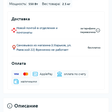
Мощность:
Вес товара:
550 Вт
2.5 кг
Доставка
Новой почтой в отделения и
за тарифами
почтоматы
перевозчика
Самовывоз из магазина (г.Харьков, ул.
бесплатно
Раевской 22) Временно не работает
Оплата
ApplePay
оплата по счету
наличными
Описание