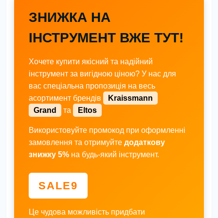
ЗНИЖКА НА
ІНСТРУМЕНТ ВЖЕ ТУТ!
Хочете купити якісний та надійний
інструмент за вигідною ціною? У нас для
вас спеціальна пропозиція на весь
асортимент брендів
Kraissmann
Grand
та
Eltos
Використовуйте промокод при оформленні
замовлення та отримуйте
додаткову
знижку 5%
на будь-який інструмент.
SALE9
Це чудова можливість придбати