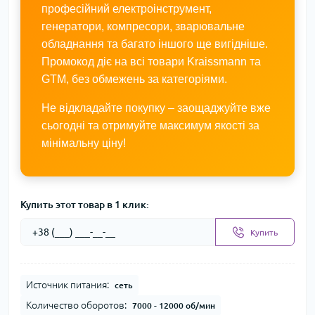
професійний електроінструмент,
генератори, компресори, зварювальне
обладнання та багато іншого ще вигідніше.
Промокод діє на всі товари Kraissmann та
GTM, без обмежень за категоріями.
Не відкладайте покупку – заощаджуйте вже
сьогодні та отримуйте максимум якості за
мінімальну ціну!
Купить этот товар в 1 клик:
Купить
Источник питания:
сеть
Количество оборотов:
7000 - 12000 об/мин