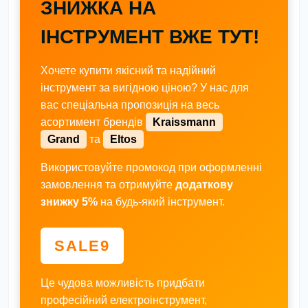
ЗНИЖКА НА
ІНСТРУМЕНТ ВЖЕ ТУТ!
Хочете купити якісний та надійний
інструмент за вигідною ціною? У нас для
вас спеціальна пропозиція на весь
асортимент брендів
Kraissmann
Grand
та
Eltos
Використовуйте промокод при оформленні
замовлення та отримуйте
додаткову
знижку 5%
на будь-який інструмент.
SALE9
Це чудова можливість придбати
професійний електроінструмент,