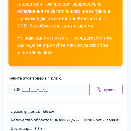
генератори, компресори, зварювальне
обладнання та багато іншого ще вигідніше.
Промокод діє на всі товари Kraissmann та
GTM, без обмежень за категоріями.
Не відкладайте покупку – заощаджуйте вже
сьогодні та отримуйте максимум якості за
мінімальну ціну!
Купить этот товар в 1 клик:
Купить
Диаметр диска:
180 мм
Количество оборотов:
Мощность:
0-3000 об/мин
1600 Вт
Вес товара:
3.5 кг