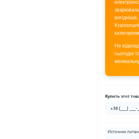
електроінс
зварюваль
вигідніше.
Kraissman
категоріям
Не відкла
сьогодні т
мінімальну
Купить этот това
Источник питан