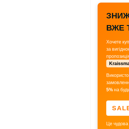
ЗНИЖ
ВЖЕ 
Хочете куп
за вигідно
пропозиці
Kraissm
Використо
замовленн
5%
на будь
SAL
Це чудова