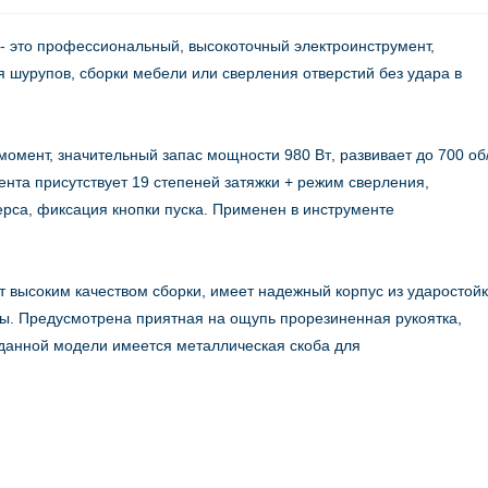
-
это профессиональный, высокоточный электроинструмент,
 шурупов, сборки мебели или сверления отверстий без удара в
момент, значительный запас мощности
980 Вт
, развивает до
700 об
ента присутствует 19 степеней затяжки + режим сверления,
рса, фиксация кнопки пуска. Применен в инструменте
 высоким качеством сборки, имеет надежный корпус из ударостойк
жбы. Предусмотрена приятная на ощупь прорезиненная рукоятка,
У данной модели имеется металлическая скоба для