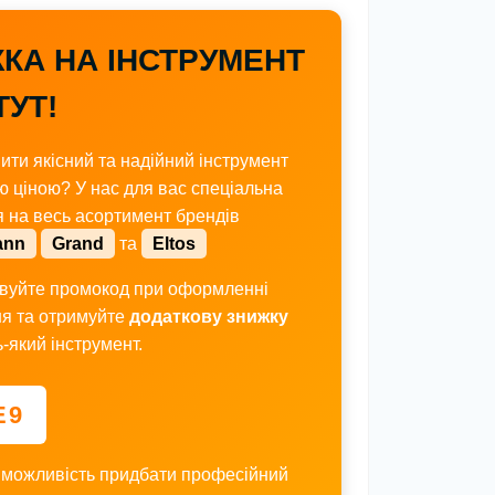
КА НА ІНСТРУМЕНТ
ТУТ!
ити якісний та надійний інструмент
ю ціною? У нас для вас спеціальна
я на весь асортимент брендів
ann
Grand
та
Eltos
вуйте промокод при оформленні
я та отримуйте
додаткову знижку
-який інструмент.
E9
 можливість придбати професійний