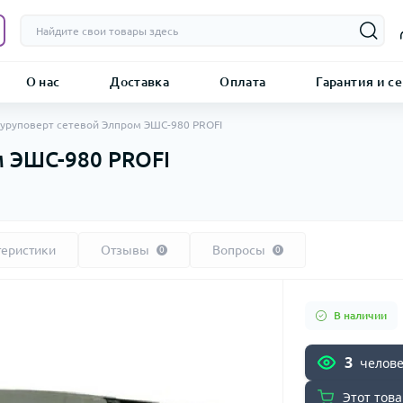
О нас
Доставка
Оплата
Гарантия и с
уруповерт сетевой Элпром ЭШС-980 PROFI
м ЭШС-980 PROFI
теристики
Отзывы
Вопросы
0
0
В наличии
3
челове
Этот това