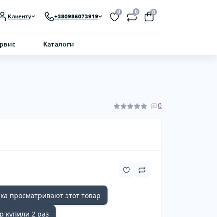
0
0
0
Клиенту
+380986073919
ервис
Каталоги
0
ка просматривают этот товар
р купили 2 раз