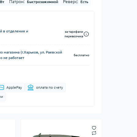
Патрон:
Реверс:
 Вт
Быстрозажимной
Есть
й в отделения и
за тарифами
перевозчика
 магазина (г.Харьков, ул. Раевской
бесплатно
о не работает
ApplePay
оплата по счету
ми