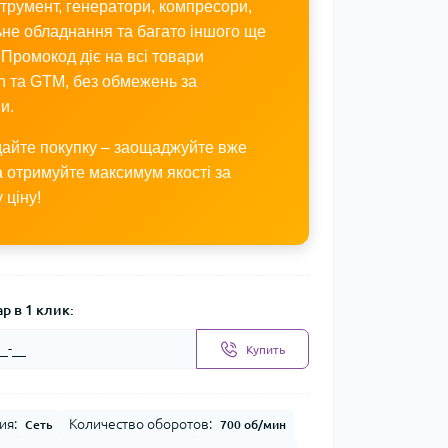
трумент, генератори, компресори,
не обладнання та багато іншого ще
 Промокод діє на всі товари
n та GTM, без обмежень за
и.
дайте покупку – заощаджуйте вже
а отримуйте максимум якості за
 ціну!
р в 1 клик:
Купить
ия:
Количество оборотов:
Сеть
700 об/мин