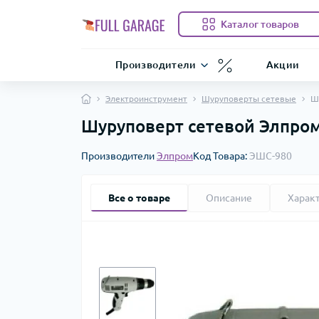
Каталог товаров
Производители
Акции
Электроинструмент
Шуруповерты сетевые
Ш
Шуруповерт сетевой Элпро
Производители
Элпром
Код Товара:
ЭШС-980
Все о товаре
Описание
Харак