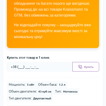
обладнання та багато іншого ще вигідніше.
Промокод діє на всі товари Kraissmann та
GTM, без обмежень за категоріями.
Не відкладайте покупку – заощаджуйте вже
сьогодні та отримуйте максимум якості за
мінімальну ціну!
Купить этот товар в 1 клик:
Купить
Мощность:
Объем бака:
5 кВт
1.2 л
Объем двигателя:
Тип:
43 куб см
Мотокосы
Тип двигателя:
Двухтактный