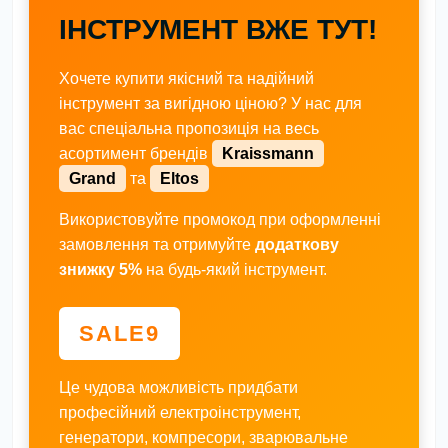
ІНСТРУМЕНТ ВЖЕ ТУТ!
Хочете купити якісний та надійний
інструмент за вигідною ціною? У нас для
вас спеціальна пропозиція на весь
асортимент брендів
Kraissmann
Grand
та
Eltos
Використовуйте промокод при оформленні
замовлення та отримуйте
додаткову
знижку 5%
на будь-який інструмент.
SALE9
Це чудова можливість придбати
професійний електроінструмент,
генератори, компресори, зварювальне