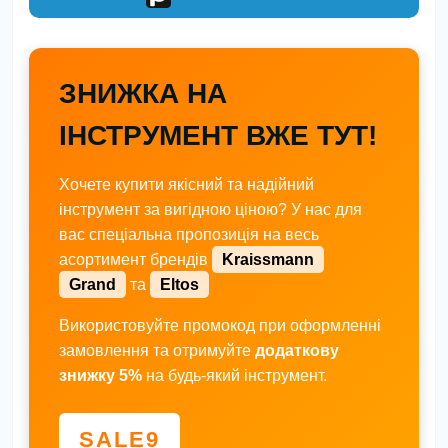
ЗНИЖКА НА
ІНСТРУМЕНТ ВЖЕ ТУТ!
Хочете купити якісний та надійний
інструмент за вигідною ціною? У нас для
вас спеціальна пропозиція на весь
асортимент брендів
Kraissmann
Grand
та
Eltos
Використовуйте промокод при оформленні
замовлення та отримуйте
додаткову
знижку 5%
на будь-який інструмент.
SALE9