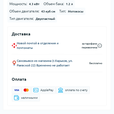
Мощность:
Объем бака:
4.3 кВт
1.2 л
Объем двигателя:
Тип:
43 куб см
Мотокосы
Тип двигателя:
Двухтактный
Доставка
Новой почтой в отделения и
за тарифами
почтоматы
перевозчика
Самовывоз из магазина (г.Харьков, ул.
бесплатно
Раевской 22) Временно не работает
Оплата
ApplePay
оплата по счету
наличными