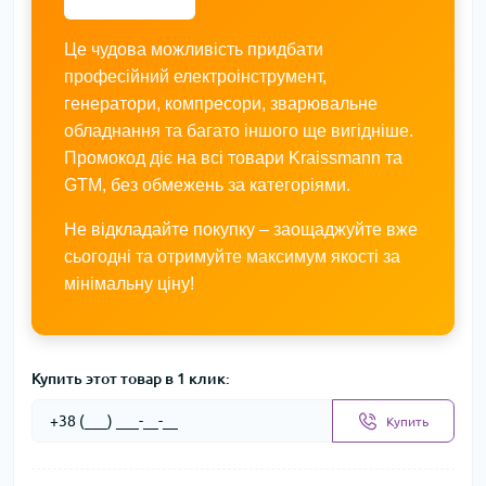
Це чудова можливість придбати
професійний електроінструмент,
генератори, компресори, зварювальне
обладнання та багато іншого ще вигідніше.
Промокод діє на всі товари Kraissmann та
GTM, без обмежень за категоріями.
Не відкладайте покупку – заощаджуйте вже
сьогодні та отримуйте максимум якості за
мінімальну ціну!
Купить этот товар в 1 клик:
Купить