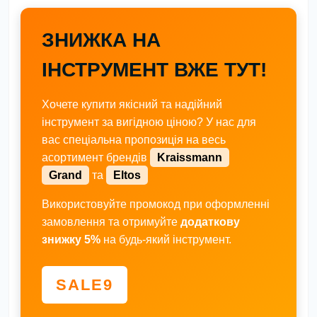
ЗНИЖКА НА
ІНСТРУМЕНТ ВЖЕ ТУТ!
Хочете купити якісний та надійний
інструмент за вигідною ціною? У нас для
вас спеціальна пропозиція на весь
асортимент брендів
Kraissmann
Grand
та
Eltos
Використовуйте промокод при оформленні
замовлення та отримуйте
додаткову
знижку 5%
на будь-який інструмент.
SALE9