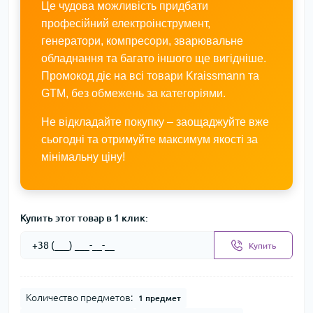
Це чудова можливість придбати
професійний електроінструмент,
генератори, компресори, зварювальне
обладнання та багато іншого ще вигідніше.
Промокод діє на всі товари Kraissmann та
GTM, без обмежень за категоріями.
Не відкладайте покупку – заощаджуйте вже
сьогодні та отримуйте максимум якості за
мінімальну ціну!
Купить этот товар в 1 клик:
Купить
Количество предметов:
1 предмет