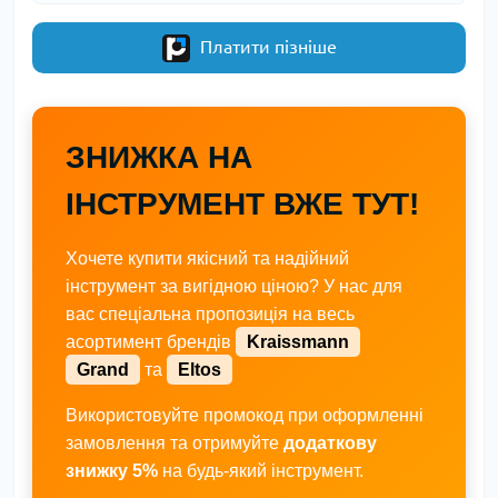
Платити пізніше
ЗНИЖКА НА
ІНСТРУМЕНТ ВЖЕ ТУТ!
Хочете купити якісний та надійний
інструмент за вигідною ціною? У нас для
вас спеціальна пропозиція на весь
асортимент брендів
Kraissmann
Grand
та
Eltos
Використовуйте промокод при оформленні
замовлення та отримуйте
додаткову
знижку 5%
на будь-який інструмент.