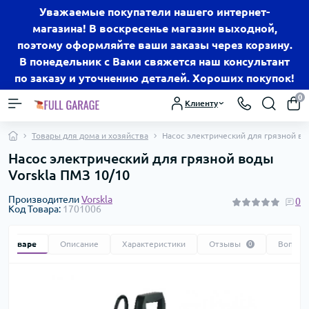
Уважаемые покупатели нашего интернет-
магазина! В воскресенье магазин выходной,
поэтому оформляйте ваши заказы через корзину.
В понедельник с Вами свяжется наш консультант
по заказу и уточнению деталей. Хороших покупок!
0
Клиенту
Товары для дома и хозяйства
Насос электрический для грязной во
Насос электрический для грязной воды
Vorskla ПМЗ 10/10
Производители
Vorskla
0
Код Товара:
1701006
 о товаре
Описание
Характеристики
Отзывы
Вопрос
0