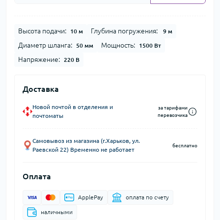
Высота подачи:
Глубина погружения:
10 м
9 м
Диаметр шланга:
Мощность:
50 мм
1500 Вт
Напряжение:
220 В
Доставка
Новой почтой в отделения и
за тарифами
почтоматы
перевозчика
Самовывоз из магазина (г.Харьков, ул.
бесплатно
Раевской 22) Временно не работает
Оплата
ApplePay
оплата по счету
наличными