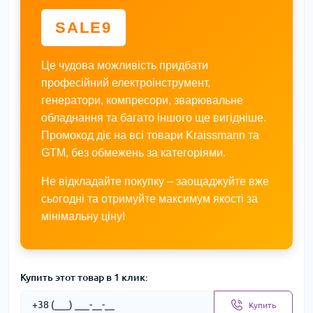
SALE9
Це чудова можливість придбати
професійний електроінструмент,
генератори, компресори, зварювальне
обладнання та багато іншого ще вигідніше.
Промокод діє на всі товари Kraissmann та
GTM, без обмежень за категоріями.
Не відкладайте покупку – заощаджуйте вже
сьогодні та отримуйте максимум якості за
мінімальну ціну!
Купить этот товар в 1 клик:
Купить