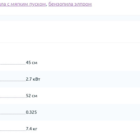
ла с мягким пуском
,
бензопила элпром
45 см
2.7 кВт
52 см
0.325
7.4 кг