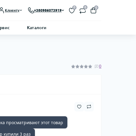
0
0
0
Клиенту
+380986073919
ервис
Каталоги
0
ка просматривают этот товар
р купили 3 раз