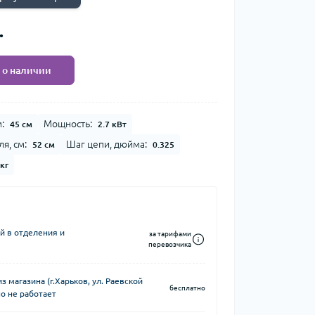
.
 о наличии
:
Мощность:
45 см
2.7 кВт
я, см:
Шаг цепи, дюйма:
52 см
0.325
 кг
й в отделения и
за тарифами
перевозчика
 магазина (г.Харьков, ул. Раевской
бесплатно
о не работает