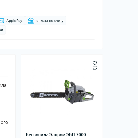
ApplePay
оплата по счету
ми
ила
ного
Бензопила Элпром ЭБП-7000