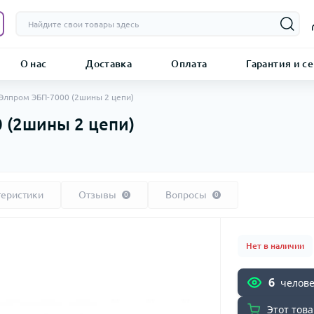
О нас
Доставка
Оплата
Гарантия и с
Элпром ЭБП-7000 (2шины 2 цепи)
 (2шины 2 цепи)
теристики
Отзывы
Вопросы
0
0
Нет в наличии
6
челове
Этот това